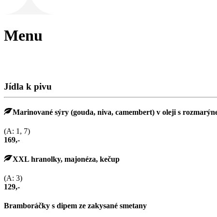
Menu
Jídla k pivu
Marinované sýry (gouda, niva, camembert) v oleji s rozmarý
(A: 1, 7)
169,-
XXL hranolky, majonéza, kečup
(A: 3)
129,-
Bramboráčky s dipem ze zakysané smetany