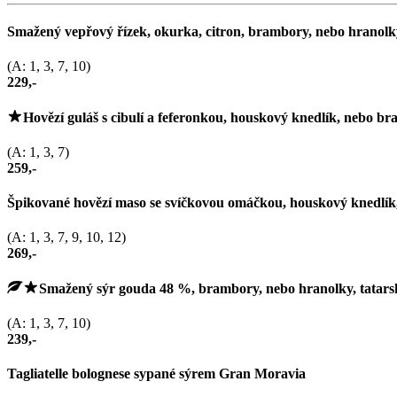
Smažený vepřový řízek, okurka, citron, brambory, nebo hranolk
(A: 1, 3, 7, 10)
229,-
Hovězí guláš s cibulí a feferonkou, houskový knedlík, nebo b
(A: 1, 3, 7)
259,-
Špikované hovězí maso se svíčkovou omáčkou, houskový knedlík,
(A: 1, 3, 7, 9, 10, 12)
269,-
Smažený sýr gouda 48 %, brambory, nebo hranolky, tatar
(A: 1, 3, 7, 10)
239,-
Tagliatelle bolognese sypané sýrem Gran Moravia