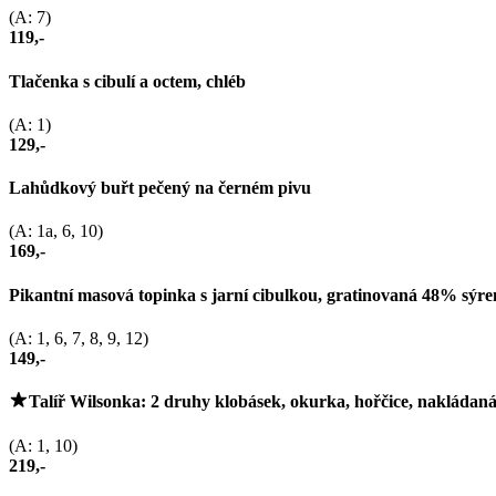
(A: 7)
119,-
Tlačenka s cibulí a octem, chléb
(A: 1)
129,-
Lahůdkový buřt pečený na černém pivu
(A: 1a, 6, 10)
169,-
Pikantní masová topinka s jarní cibulkou, gratinovaná 48% sýr
(A: 1, 6, 7, 8, 9, 12)
149,-
Talíř Wilsonka: 2 druhy klobásek, okurka, hořčice, nakládaná
(A: 1, 10)
219,-