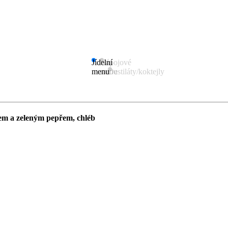
Jídelní
Nápojové
menu
menu
Destiláty/koktejly
nem a zeleným pepřem, chléb