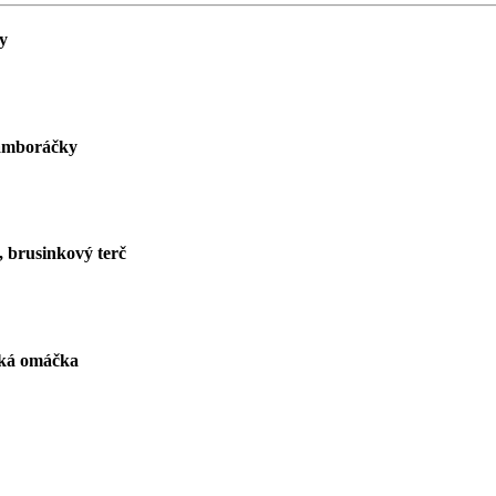
y
ramboráčky
 brusinkový terč
ská omáčka